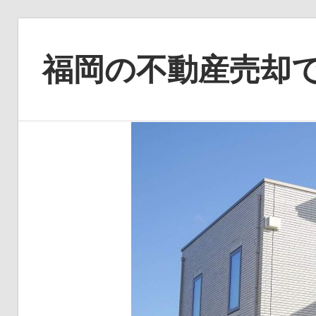
コ
ン
福岡の不動産売却
テ
ン
福
ツ
岡
へ
で
ス
理
キ
想
ッ
の
プ
売
却
を
実
現