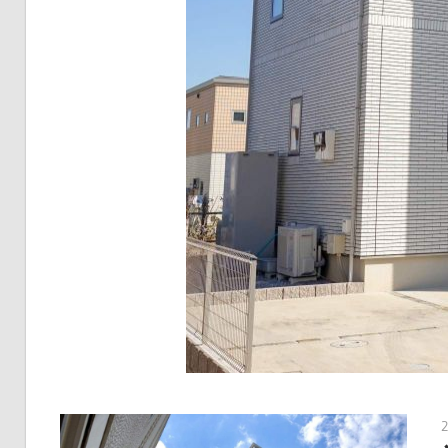
す
る、
成
功
の
ス
テ
ッ
プ
を
徹
底
解
説！