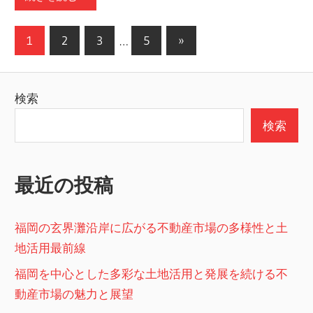
投
次
1
2
3
…
5
»
の
稿
記
の
検索
事
ペ
検索
ー
ジ
最近の投稿
送
り
福岡の玄界灘沿岸に広がる不動産市場の多様性と土
地活用最前線
福岡を中心とした多彩な土地活用と発展を続ける不
動産市場の魅力と展望