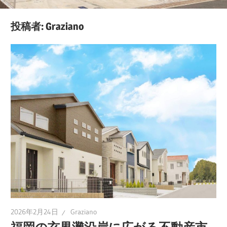
す
る、
投稿者:
Graziano
成
功
の
ス
テ
ッ
プ
を
徹
底
解
説！
2026年2月24日
Graziano