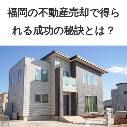
コ
福岡の不動産売却で得ら
ン
テ
れる成功の秘訣とは？
ン
ツ
福
へ
岡
ス
で
キ
理
ッ
想
プ
の
売
却
を
実
現