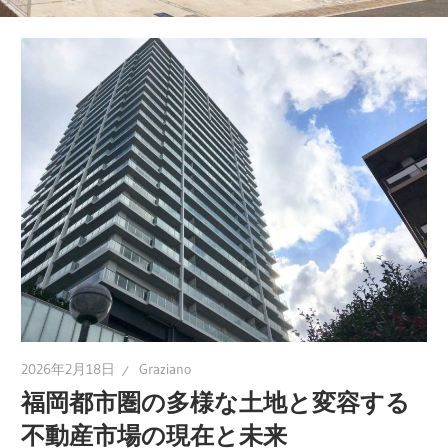
す
る、
成
功
の
ス
テ
ッ
プ
を
徹
底
解
2026年2月18日
Graziano
説！
福岡都市圏の多様な土地と変容する
不動産市場の現在と未来