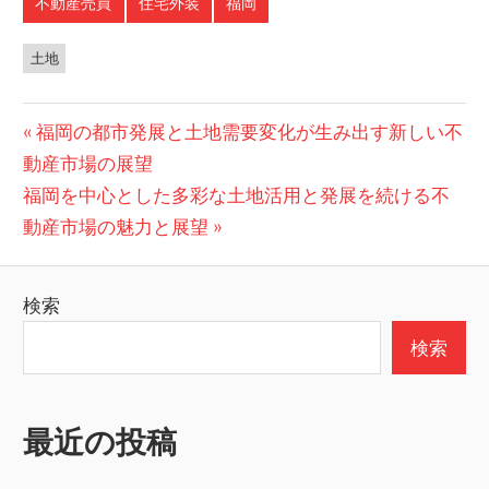
不動産売買
住宅外装
福岡
土地
投
前
福岡の都市発展と土地需要変化が生み出す新しい不
の
動産市場の展望
稿
次
投
福岡を中心とした多彩な土地活用と発展を続ける不
ナ
の
稿:
動産市場の魅力と展望
ビ
投
稿:
ゲ
検索
ー
検索
シ
ョ
最近の投稿
ン