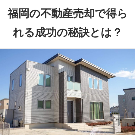
コ
福岡の不動産売却で得ら
ン
テ
れる成功の秘訣とは？
ン
ツ
福
へ
岡
ス
で
キ
理
ッ
想
プ
の
売
却
を
実
現