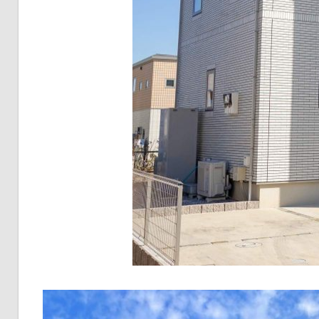
す
る、
成
功
の
ス
テ
ッ
プ
を
徹
底
解
説！