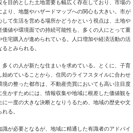
設を目的とした土地需要も幅広く存在しており、市場の
により、地盤やハザードマップへの関心も大きい。市が
心して生活を営める場所かどうかという視点は、土地や
産価値や環境面での持続可能性も、多くの人にとって重
や住宅購入が進められている。人口増加や経済活動の活
なるとみられる。
、多くの人が新たな住まいを求めている。とくに、子育
し始めていることから、住民のライフスタイルに合わせ
環境の整った都市は、不動産売買においても高い注目度
に生かすためには、情報収集や地域に根差した価値観を
生に一度の大きな決断となりうるため、地域の歴史や文
られる。
知識が必要となるが、地域に精通した有識者のアドバイ