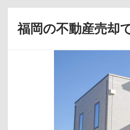
コ
ン
福岡の不動産売却
テ
ン
福
ツ
岡
へ
で
ス
理
キ
想
ッ
の
プ
売
却
を
実
現